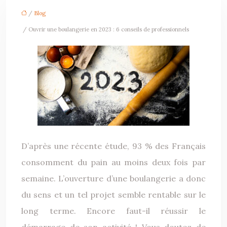
/
Blog
/ Ouvrir une boulangerie en 2023 : 6 conseils de professionnels
D’après une récente étude, 93 % des Français
consomment du pain au moins deux fois par
semaine. L’ouverture d’une boulangerie a donc
du sens et un tel projet semble rentable sur le
long terme. Encore faut-il réussir le